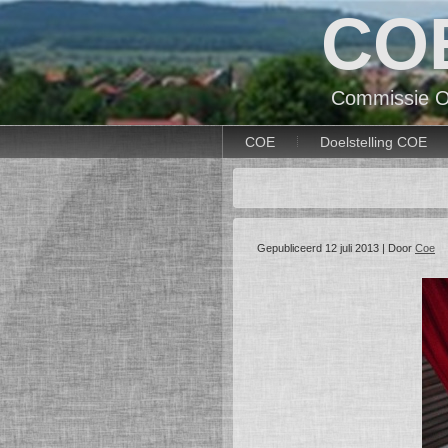
CO
Commissie O
COE
Doelstelling COE
Gepubliceerd
12 juli 2013
|
Door
Coe