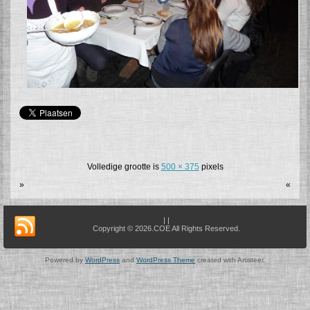
Volledige grootte is
500 × 375
pixels
»
«
| |
Copyright © 2026.COE All Rights Reserved.
Powered by
WordPress
and
WordPress Theme
created with Artisteer.