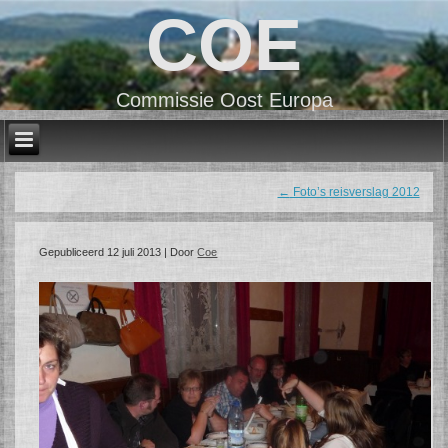
COE
Commissie Oost Europa
←
Foto’s reisverslag 2012
Gepubliceerd
12 juli 2013
|
Door
Coe