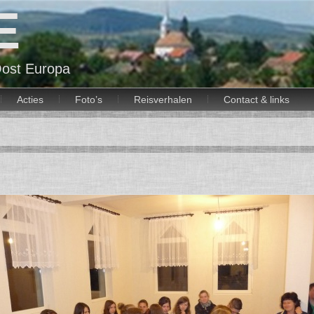
E
ost Europa
Acties
Foto’s
Reisverhalen
Contact & links