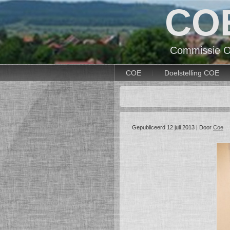
CO
Commissie O
COE
Doelstelling COE
Gepubliceerd
12 juli 2013
|
Door
Coe