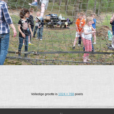
Volledige grootte is
1024 × 768
pixels
| |