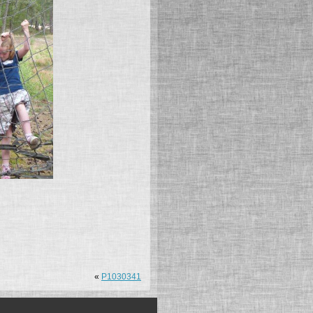
«
P1030341