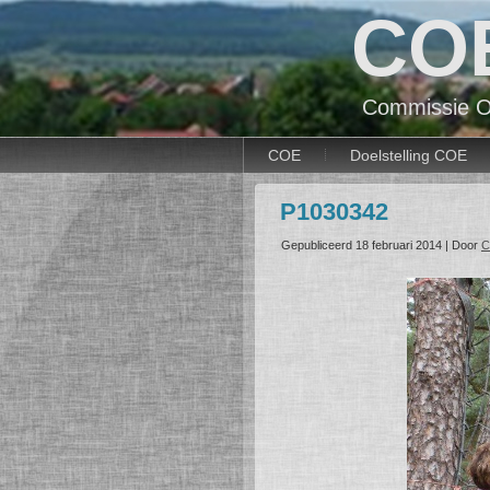
CO
Commissie O
COE
Doelstelling COE
P1030342
Gepubliceerd
18 februari 2014
|
Door
C